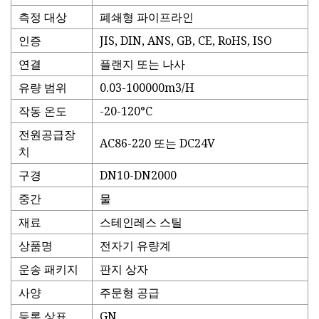
측정 대상
폐쇄형 파이프라인
인증
JIS, DIN, ANS, GB, CE, RoHS, ISO
연결
플랜지 또는 나사
유량 범위
0.03-100000m3/H
작동 온도
-20-120°C
전원공급장
AC86-220 또는 DC24V
치
구경
DN10-DN2000
중간
물
재료
스테인레스 스틸
상품명
전자기 유량계
운송 패키지
판지 상자
사양
주문형 공급
등록 상표
GN