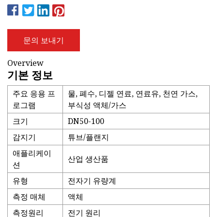
문의 보내기
Overview
기본 정보
주요 응용 프
물, 폐수, 디젤 연료, 연료유, 천연 가스,
로그램
부식성 액체/가스
크기
DN50-100
감지기
튜브/플랜지
애플리케이
산업 생산품
션
유형
전자기 유량계
측정 매체
액체
측정원리
전기 원리